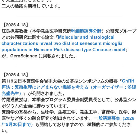
二人の活躍を期待しています。
【2026.4.18】
江良択実教授（本学発生医学研究所
幹細胞誘導分野
）の研究グループ
との共同研究に関する論文『
Molecular and histological
characterizations reveal two distinct senescent microglia
populations in Niemann-Pick disease type C mouse model
』
が、GeroScience に掲載されました。
【2026.4.18】
第119回日本繁殖学会岩手大会の公募型シンポジウムの概要『
GnRH
再訪：繁殖生理にとどまらない機能を考える（オーガナイザー：汾陽
光盛先生）
』が公開されました。
竹尾透教授は、本学会プログラム委員会副委員長として、公募型シン
ポジウムの企画に携わっています。
繁殖学の基盤から、生物学、生殖工学、発生工学、畜産学、医学、獣
医学など多くの融合研究が創出されています。
一般演題募集（2026
年5月20日まで）
も開始しておりますので、積極的にご参加くださ
い。