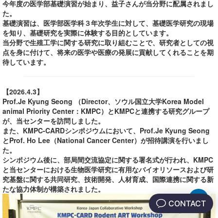
今年度の医学部基礎演習が始まり、益子さんが当分野に配属されまし
た。
基礎演習は、医学部医学科３年次学生に対して、基礎医学研究の現場
を知り、基礎研究を実際に体験する目的としています。
当分野で生殖工学に関する研究に取り組むことで、研究者としての視
点を身に付けて、将来の医学や医療の発展に貢献してくれることを期
待しています。
【2026.4.3】
Prof.Je Kyung Seong （Director、ソウル国立大学Korea Model
animal Priority Center：KMPC）とKMPCと連携する研究グループ
が、当センターを訪問しました。
また、KMPC-CARDシンポジウムにおいて、Prof.Je Kyung Seong
とProf. Ho Lee（National Cancer Center）が招待講演を行いまし
た。
シンポジウム後に、部局間交流協定に関する署名式が行われ、KMPC
と当センターにおける生物医学研究に有用なバイオリソースおよび研
究基盤に関する共同研究、技術開発、人材育成、国際連携に関する新
たな協力体制が構築されました。
▲