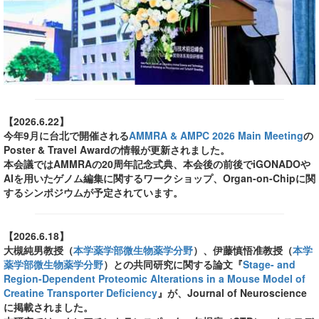
【2026.6.22】
今年9月に台北で開催される
AMMRA & AMPC 2026 Main Meeting
の
Poster & Travel Awardの情報が更新されました。
本会議ではAMMRAの20周年記念式典、本会後の前後でiGONADOや
AIを用いたゲノム編集に関するワークショップ、Organ-on-Chipに関
するシンポジウムが予定されています。
【2026.6.18】
大槻純男教授（
本学薬学部微生物薬学分野
）、伊藤慎悟准教授（
本学
薬学部微生物薬学分野
）との共同研究に関する論文『
Stage- and
Region-Dependent Proteomic Alterations in a Mouse Model of
Creatine Transporter Deficiency
』が、Journal of Neuroscience
に掲載されました。