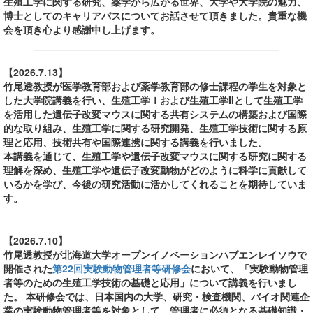
生殖工学に関する研究、薬学から広がる世界、大学や大学院の魅力、
博士としてのキャリアパスについてお話させて頂きました。貴重な機
会を頂き心より感謝申し上げます。
【2026.7.13】
竹尾透教授が医学教育部および薬学教育部の修士課程の学生を対象と
した大学院講義を行い、生殖工学Ｉおよび生殖工学IIとして生殖工学
を活用した遺伝子改変マウスに関する共有システムの構築および国際
的な取り組み、生殖工学に関する研究開発、生殖工学技術に関する原
理と応用、技術共有や国際連携に関する講義を行いました。
本講義を通じて、生殖工学や遺伝子改変マウスに関する研究に関する
理解を深め、生殖工学や遺伝子改変動物がどのように科学に貢献して
いるかを学び、今後の研究活動に活かしてくれることを期待していま
す。
【2026.7.10】
竹尾透教授が北海道大学オープンイノベーションハブエンレイソウで
開催された
第22回実験動物管理者等研修会
において、「実験動物管理
者等のための生殖工学技術の基礎と応用」について講義を行いまし
た。 本研修会では、日本国内の大学、研究・検査機関、バイオ関連企
業の実験動物管理者等を対象として、管理者に必須となる基礎知識・