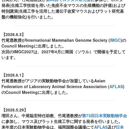
発表(生殖工学技術を用いた免疫不全マウスの生殖機能の評価)および
特別講演(生殖工学を活用した遺伝子改変マウスおよびラット研究基
盤の機能強化)を行いました。
【2026.6.3】
竹尾透教授がInternational Mammalian Genome Society (
IMGC
)の
Council Meetingに出席しました。
次回のIMGC2027は、2027年4月に韓国（ソウル）で開催を予定して
います。
【2026.6.1】
竹尾透教授がアジアの実験動物学会が加盟しているAsian
Federation of Laboratory Animal Science Association (
AFLAS
)
のCouncil Meetingに出席しました。
【2026.5.29】
増田さん、中尾聡宏特任助教、竹尾透教授が
第73回日本実験動物学会
に参加し、マウス及びラット生殖工学に関する発表を行いました。
来年度の日本実験動物学会は、福岡国際会議場にて
AFLAS
及び
日本