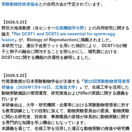
実験動物技術者協会
との合同大会が予定されています。
【2026.5.23】
野田大地准教授（当センター
生殖機能学分野
）との共同研究に関する
論文『
Rat DCST1 and DCST2 are essential for sperm-egg
fusion
』が、Biology of Reproductionに掲載されました。
本研究では、遺伝子改変ラットを用いた検討により、 DCST1/2が精
子と卵子の融合に関与することを明らかにし、哺乳類における
DCST1/2に関する機能の共通性を解明しました。
【2026.5.22】
竹尾透教授が日本実験動物学会が主催する『
第22回実験動物管理者等
研修会（2026年7月9-10日、北海道大学）
』で、生殖工学を活用した
動物実験施設の管理運営、研究推進および3Rsの実践に関する講義を
行います
本研修会は、大学・研究機関・企業等における実験動物管理者に対す
る教育訓練としての役割に加えて、動物実験委員会の委員、動物実験
に関わる研究者、技術者、事務職員の皆様が体系的に動物実験に関す
る専門的な知識を学ぶ機会にもなっています。
本講義を通じて、生殖工学を活用した適正な動物実験の推進や研究機