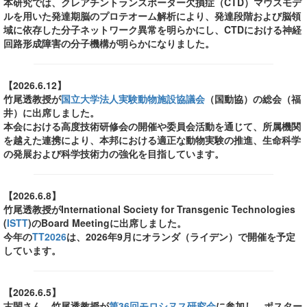
本研究では、クレアチントランスポーター欠損症（CTD）マウスモデ
ルを用いた発達期脳のプロテオーム解析により、発達段階および脳領
域に依存した分子ネットワーク異常を明らかにし、CTDにおける神経
回路形成障害の分子機構が明らかになりました。
【2026.6.12】
竹尾透教授が
国立大学法人実験動物施設協議会
（国動協）の総会（福
井）に出席しました。
本会における高度技術研修会の開催や委員会活動を通じて、所属機関
を越えた連携により、本邦における適正な動物実験の推進、生命科学
の発展および科学技術力の強化を目指しています。
【2026.6.8】
竹尾透教授がInternational Society for Transgenic Technologies
(
ISTT
)のBoard Meetingに出席しました。
今年の
TT2026
は、2026年9月にオランダ（ライデン）で開催を予定
しています。
【2026.6.5】
古閑さん、竹尾透教授が
第36回モロシヌス研究会
に参加し、ポスター