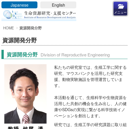
メニューを閉じる
Japanese
English
メニュー
HOME
資源開発分野
HOME
IRDA
資源開発分野
IRDAの概要
資源開発分野
Division of Reproductive Engineering
研究分野
客員教員
私たちの研究室では、生殖工学に関する
共同利用施設
研究、マウスバンクを活用した研究支
援、動物実験施設を管理運営していま
ニュース
す。
アクセス
本活動を通じて、生殖科学や生物資源を
支援業務
活用した共創の機会を生み出し、人の健
動物実験関係
康やSDGsの実現に繋がる科学技術イノ
ベーションを創出します。
遺伝子実験関係
研究では、生殖工学の研究課題に取り組
アイソトープ実験関係