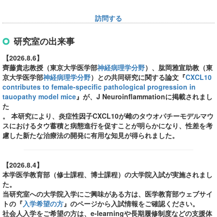
訪問する
研究室の出来事
【2026.8.6】
齊藤貴志教授（東京大学医学部
神経病理学分野
）、肱岡雅宣助教（東
京大学医学部
神経病理学分野
）との共同研究に関する論文『
CXCL10
contributes to female-specific pathological progression in
tauopathy model mice
』が、J Neuroinflammationに掲載されまし
た
。 本研究により、炎症性因子CXCL10が雌のタウオパチーモデルマウ
スにおけるタウ蓄積と病態進行を促すことが明らかになり、性差を考
慮した新たな治療法の開発に有用な知見が得られました。
【2026.8.4】
本学医学教育部（修士課程、博士課程）の大学院入試が実施されまし
た。
当研究室への大学院入学にご興味がある方は、医学教育部ウェブサイ
トの『
入学希望の方
』のページから入試情報をご確認ください。
社会人入学をご希望の方は、e-learningや長期履修制度などの支援体