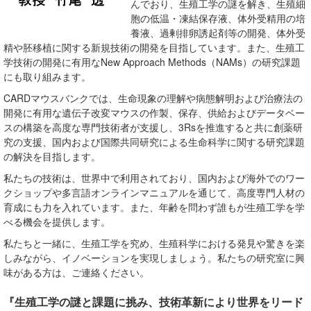
んでおり、生殖工学の謎を解き、生殖細
DATABASE
胞の低温・凍結保存液、体外受精用の培
CARD R-BASE
養液、過剰排卵誘起剤等の開発、体外受
精や胚移植に関する新規技術の開発を目指しています。また、生殖工
EGTC
学技術の開発に有用なNew Approach Methods（NAMs）の研究課題
EGTC Topics
にも取り組みます。
Link
CARDマウスバンクでは、生命現象の理解や病態解明および治療法の
開発に有用な遺伝子改変マウスの作製、保存、供給およびデータベー
熊本大学ホームページ
スの構築を高度な専門技術者が支援し、3Rsを推進すると共に創薬研
男女共同参画事業
究の支援、国内および国際共同研究による生命科学に関する研究課題
の解決を目指します。
お問い合わせ
私たちの技術は、世界中で利用されており、国内および海外でのワー
サイトマップ
クショップや多言語オンラインマニュアルを通じて、高度専門人材の
育成にも力を入れています。また、年齢を問わず誰もが生殖工学を学
熊本マウスクリニック（KMC）機器予約システ
べる機会を提供します。
ム
私たちと一緒に、生殖工学を究め、生殖科学における発見や驚きを楽
しみながら、イノベーションを実現しましょう。私たちの研究室に興
味がある方は、ご連絡ください。
『生殖工学の謎と課題に挑み、技術革新により世界をリード