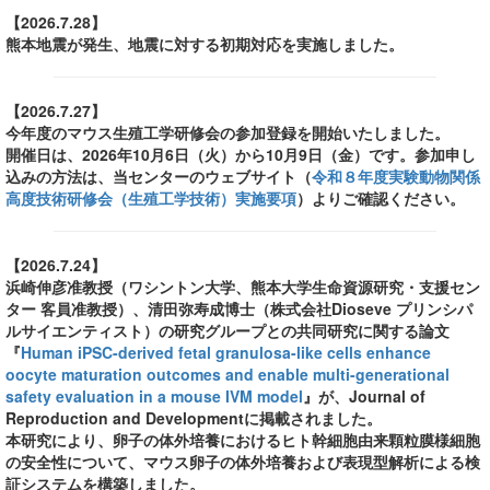
【2026.7.28】
熊本地震が発生、地震に対する初期対応を実施しました。
【2026.7.27】
今年度のマウス生殖工学研修会の参加登録を開始いたしました。
開催日は、2026年10月6日（火）から10月9日（金）です。参加申し
込みの方法は、当センターのウェブサイト（
令和８年度実験動物関係
高度技術研修会（生殖工学技術）実施要項
）よりご確認ください。
【2026.7.24】
浜崎伸彦准教授（ワシントン大学、熊本大学生命資源研究・支援セン
ター 客員准教授）、清田弥寿成博士（株式会社Dioseve プリンシパ
ルサイエンティスト）の研究グループとの共同研究に関する論文
『
Human iPSC-derived fetal granulosa-like cells enhance
oocyte maturation outcomes and enable multi-generational
safety evaluation in a mouse IVM model
』が、Journal of
Reproduction and Developmentに掲載されました。
本研究により、卵子の体外培養におけるヒト幹細胞由来顆粒膜様細胞
の安全性について、マウス卵子の体外培養および表現型解析による検
証システムを構築しました。