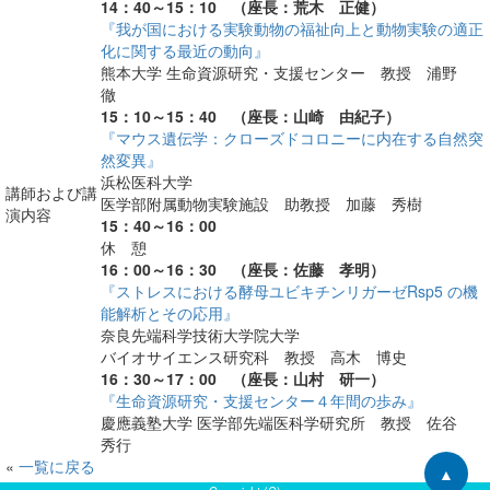
14：40～15：10 （座長：荒木 正健）
DATABASE
『我が国における実験動物の福祉向上と動物実験の適正
化に関する最近の動向』
CARD R-BASE
熊本大学 生命資源研究・支援センター 教授 浦野
EGTC
徹
15：10～15：40 （座長：山崎 由紀子）
EGTC Topics
『マウス遺伝学：クローズドコロニーに内在する自然突
Link
然変異』
浜松医科大学
熊本大学ホームページ
講師および講
医学部附属動物実験施設 助教授 加藤 秀樹
演内容
男女共同参画事業
15：40～16：00
休 憩
お問い合わせ
16：00～16：30 （座長：佐藤 孝明）
サイトマップ
『ストレスにおける酵母ユビキチンリガーゼRsp5 の機
能解析とその応用』
熊本マウスクリニック（KMC）機器予約システ
奈良先端科学技術大学院大学
ム
バイオサイエンス研究科 教授 高木 博史
16：30～17：00 （座長：山村 研一）
『生命資源研究・支援センター４年間の歩み』
慶應義塾大学 医学部先端医科学研究所 教授 佐谷
秀行
«
一覧に戻る
▲