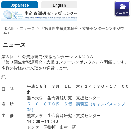
メニューを閉じる
Japanese
English
メニュー
HOME
ニュース
「第３回生命資源研究・支援センターシンポジウ
HOME
ム」
IRDA
ニュース
IRDAの概要
研究分野
第３回 生命資源研究･支援センターシンポジウム
『第３回生命資源研究・支援センターシンポジウム』を開催します。
客員教員
多数の皆様のご来聴を歓迎致します。
共同利用施設
記
ニュース
平成１９年 ３月 １日（木）１４：３０～１７：００
日 時
th
アクセス
熊本大学 生命資源研究・支援センター
支援業務
場 所
ＲＩＣ・ＧＴＣ棟 ６階 講義室（キャンパスマップ
動物実験関係
05）
主 催
熊本大学 生命資源研究・支援センター
遺伝子実験関係
14：30～14：40
センター長挨拶 山村 研一
アイソトープ実験関係